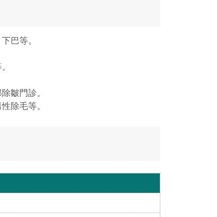
、下巴等。
。
等。
部除皺門診。
男性除毛等。