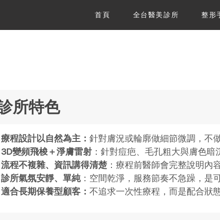
首頁
全台醫美診所
整形
診所特色
療程設計以自然為主：
針對膚況或輪廓做細節微調，不
3D變頻飛梭＋淨膚雷射
：針對痘疤、毛孔粗大與膚色暗
流程不複雜、資訊講得清楚
：療程前醫師會完整說明內
診所氣氛安靜、單純
：空間乾淨，服務節奏不急躁，是
適合長期保養型顧客：
不追求一次性療程，而是配合狀