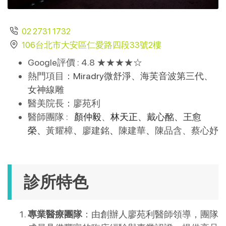
02 2731 1732
106台北市大安區仁愛路四段33號2樓
Google評價 : 4.8 ★★★★
☆
熱門項目：
Miradry微舒淨、海芙音波第三代、
女神線雕
醫美院長：廖苑利
醫師團隊 :
顏仲毅
、
林天正、
戴心酩
、
王愈
榮
、
黃耀樟
、
廖建銘
、
陳建華
、
陳品含、蔡心妤
診所特色
專業醫療團隊
：​由創辦人廖苑利醫師領導，團隊